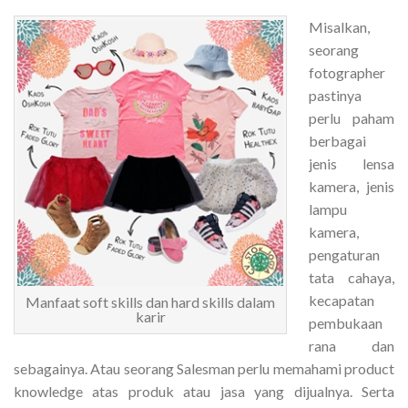
Misalkan,
seorang
fotographer
pastinya
perlu paham
berbagai
jenis lensa
kamera, jenis
lampu
kamera,
pengaturan
tata cahaya,
kecapatan
Manfaat soft skills dan hard skills dalam
karir
pembukaan
rana dan
sebagainya. Atau seorang Salesman perlu memahami product
knowledge atas produk atau jasa yang dijualnya. Serta