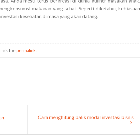
asa. Anda mesti terus berkreasi di dunia kuliner masakan anak.
u mengkonsumsi makanan yang sehat. Seperti diketahui, kebiasaan
nvestasi kesehatan di masa yang akan datang.
mark the
permalink
.
Cara menghitung balik modal investasi bisnis
an