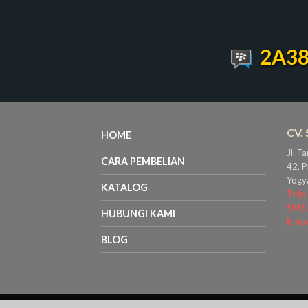
2A38
CV.
HOME
Jl. T
CARA PEMBELIAN
42, P
Yogy
KATALOG
Telp.
SMS.
HUBUNGI KAMI
E-mai
BLOG