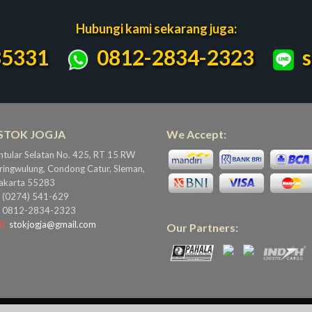
Hubungi kami sekarang juga:
5331
0812-2834-2323
s
 STOK JOGJA
We Accept:
antular Selatan No. 425, RT 15 RW
ringwulung, Condong Catur, Sleman,
akarta 55283
(0274) 541-629
0812-2834-2323
l.
stokjogja@gmail.com
Our Partners: