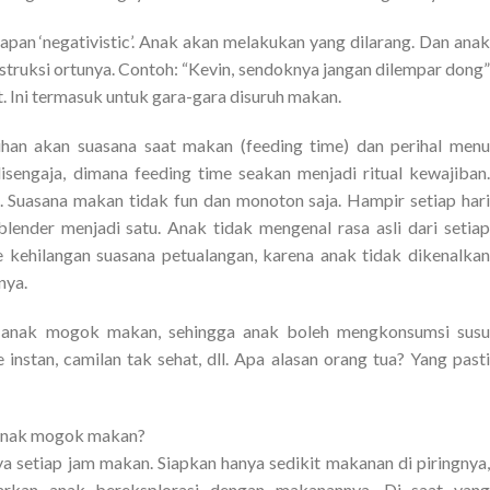
apan ‘negativistic’. Anak akan melakukan yang dilarang. Dan anak
truksi ortunya. Contoh: “Kevin, sendoknya jangan dilempar dong”
. Ini termasuk untuk gara-gara disuruh makan.
han akan suasana saat makan (feeding time) dan perihal menu
sengaja, dimana feeding time seakan menjadi ritual kewajiban.
 Suasana makan tidak fun dan monoton saja. Hampir setiap hari
lender menjadi satu. Anak tidak mengenal rasa asli dari setiap
kehilangan suasana petualangan, karena anak tidak dikenalkan
nya.
a anak mogok makan, sehingga anak boleh mengkonsumsi susu
instan, camilan tak sehat, dll. Apa alasan orang tua? Yang pasti
 anak mogok makan?
a setiap jam makan. Siapkan hanya sedikit makanan di piringnya,
arkan anak bereksplorasi dengan makanannya. Di saat yang