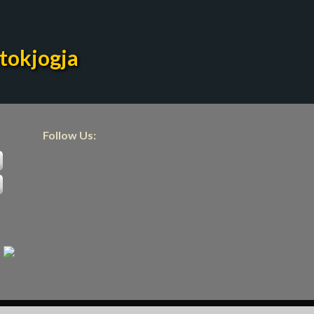
tokjogja
Follow Us: