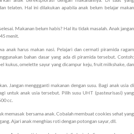
an telaten. Hal ini dilakukan apabila anak belum belajar makan
selesai. Makanan belum habis? Hal itu tidak masalah. Anak jangan
45 menit.
wa anak harus makan nasi. Pelajari dan cermati piramida ragam
nggunakan bahan dasar yang ada di piramida tersebut. Contoh:
l kukus, omelette sayur yang dicampur keju, fruit milkshake, dan
an. Jangan menggganti makanan dengan susu. Bagi anak usia di
gi untuk anak usia tersebut. Pilih susu UHT (pasteurisasi) yang
500 cc.
tuk memasak bersama anak. Cobalah membuat cookies sehat yang
ng. Ajari anak menghias roti dengan potongan sayur, dll.