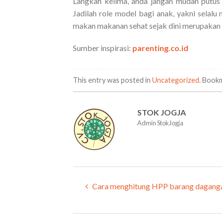
Langkah kelima, anda jangan mudah putus 
Jadilah role model bagi anak, yakni selal
makan makanan sehat sejak dini merupakan i
Sumber inspirasi:
parenting.co.id
This entry was posted in
Uncategorized
. Book
STOK JOGJA
Admin StokJogja
Cara menghitung HPP barang dagang