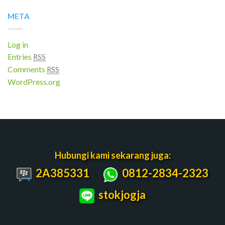
META
Log in
Entries
RSS
Comments
RSS
WordPress.org
Hubungi kami sekarang juga:
2A385331
0812-2834-2323
stokjogja