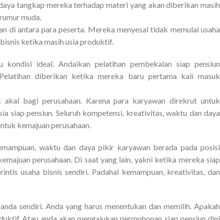
h daya tangkap mereka terhadap materi yang akan diberikan masih
erumur muda.
an di antara para peserta. Mereka menyesal tidak memulai usaha
bisnis ketika masih usia produktif.
u kondisi ideal. Andaikan pelatihan pembekalan siap pensiun
Pelatihan diberikan ketika mereka baru pertama kali masuk
uk akal bagi perusahaan. Karena para karyawan direkrut untuk
a siap pensiun. Seluruh kompetensi, kreativitas, waktu dan daya
 untuk kemajuan perusahaan.
kemampuan, waktu dan daya pikir karyawan berada pada posisi
majuan perusahaan. Di saat yang lain, yakni ketika mereka siap
ntis usaha bisnis sendiri. Padahal kemampuan, kreativitas, dan
an anda sendiri. Anda yang harus menentukan dan memilih. Apakah
oduktif..Atau anda akan mengajukan permohonan siap pensiun dini