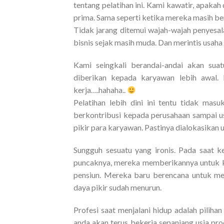
tentang pelatihan ini. Kami kawatir, apaka
prima. Sama seperti ketika mereka masih b
Tidak jarang ditemui wajah-wajah penyesal
bisnis sejak masih muda. Dan merintis usaha 
Kami seingkali berandai-andai akan suat
diberikan kepada karyawan lebih awal. 
kerja….hahaha..
Pelatihan lebih dini ini tentu tidak mas
berkontribusi kepada perusahaan sampai usi
pikir para karyawan. Pastinya dialokasikan
Sungguh sesuatu yang ironis. Pada saat 
puncaknya, mereka memberikannya untuk ke
pensiun. Mereka baru berencana untuk meri
daya pikir sudah menurun.
Profesi saat menjalani hidup adalah pilih
anda akan terus bekerja sepanjang usia pr