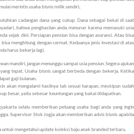
ulai merintis usaha bisnis milik sendiri,
utuhkan cadangan dana yang cukup. Dana sebagai bekal di saat
enyadari, bahwa penghasilan anda menurun karena memasuki usia
da sejak dini. Persiapan pensiun bisa dengan asuransi. Atau bisa
 bisa menghitung dengan cermat. Keduanya jenis investasi di atas
da harus bekerja lagi.
wan mandiri, jangan menunggu sampai usia pensiun. Segera ajukan
 yang tepat. Usaha bisnis sangat berbeda dengan bekerja. Ketika
apat gaji bulanan.
kin akan mengalami hasilnya tak sesuai harapan, meskipun sudah
ukup besar, yaitu sebesar keuntungan yang bakal didapatkan.
yakarta selalu memberikan peluang usaha bagi anda yang ingin
ga. Supervisor Stok Jogja akan memberikan advis bisnis apabila
a untuk mengetahui update koleksi baju anak branded terbaru.