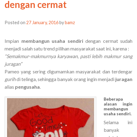
dengan cermat
Posted on
27 January, 2016
by
bamz
Impian
membangun usaha sendiri
dengan cermat sudah
menjadi salah satu trend pilihan masyarakat saat ini, karena :
“Semakmur-makmurnya karyawan, pasti lebih makmur sang
juragan”
Pameo yang sering digumamkan masyarakat dan terdengar
gurih
di telinga, sehingga banyak orang ingin menjadi
juragan
alias
pengusaha
.
Beberapa
alasan ingin
membangun
usaha sendiri.
Selama ini
banyak