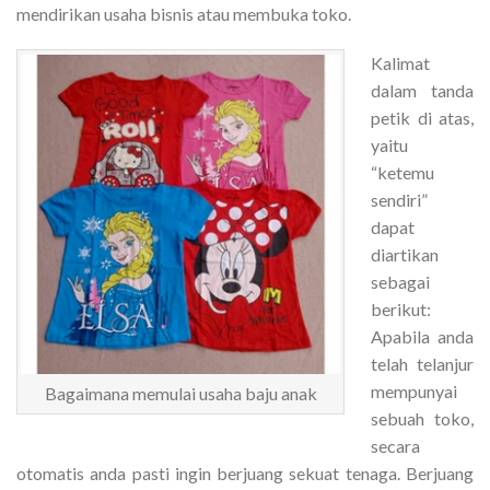
mendirikan usaha bisnis atau membuka toko.
Kalimat
dalam tanda
petik di atas,
yaitu
“ketemu
sendiri”
dapat
diartikan
sebagai
berikut:
Apabila anda
telah telanjur
mempunyai
Bagaimana memulai usaha baju anak
sebuah toko,
secara
otomatis anda pasti ingin berjuang sekuat tenaga. Berjuang