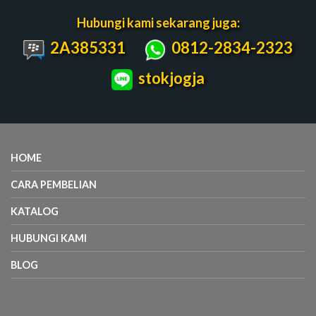
Hubungi kami sekarang juga:
2A385331
0812-2834-2323
stokjogja
HOME
CARA PEMBELIAN
KATALOG
HUBUNGI KAMI
BLOG